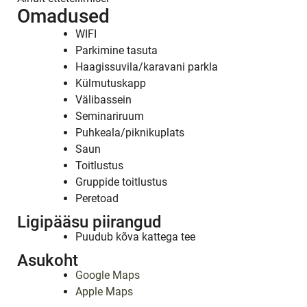
Omadused
WIFI
Parkimine tasuta
Haagissuvila/karavani parkla
Külmutuskapp
Välibassein
Seminariruum
Puhkeala/piknikuplats
Saun
Toitlustus
Gruppide toitlustus
Peretoad
Ligipääsu piirangud
Puudub kõva kattega tee
Asukoht
Google Maps
Apple Maps