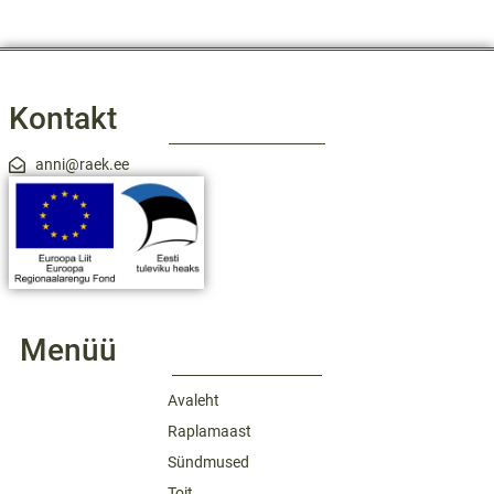
Kontakt
anni@raek.ee
Menüü
Avaleht
Raplamaast
Sündmused
Toit