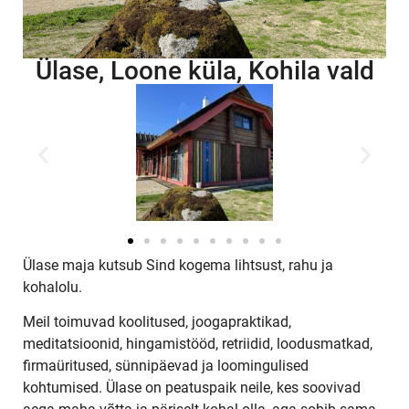
Ülase, Loone küla, Kohila vald
Ülase maja kutsub Sind kogema lihtsust, rahu ja
kohalolu.
Meil toimuvad koolitused, joogapraktikad,
meditatsioonid, hingamistööd, retriidid, loodusmatkad,
firmaüritused, sünnipäevad ja loomingulised
kohtumised. Ülase on peatuspaik neile, kes soovivad