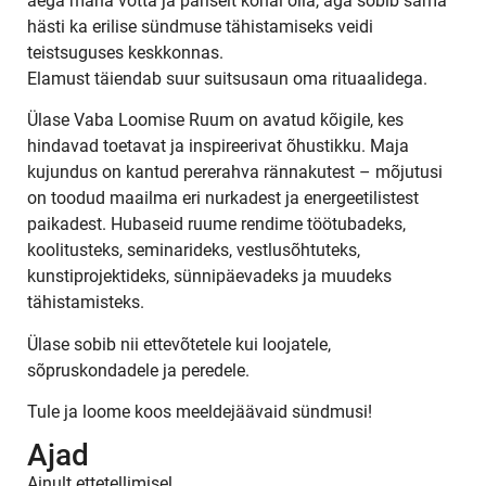
aega maha võtta ja päriselt kohal olla, aga sobib sama
hästi ka erilise sündmuse tähistamiseks veidi
teistsuguses keskkonnas.
Elamust täiendab suur suitsusaun oma rituaalidega.
Ülase Vaba Loomise Ruum on avatud kõigile, kes
hindavad toetavat ja inspireerivat õhustikku. Maja
kujundus on kantud pererahva rännakutest – mõjutusi
on toodud maailma eri nurkadest ja energeetilistest
paikadest. Hubaseid ruume rendime töötubadeks,
koolitusteks, seminarideks, vestlusõhtuteks,
kunstiprojektideks, sünnipäevadeks ja muudeks
tähistamisteks.
Ülase sobib nii ettevõtetele kui loojatele,
sõpruskondadele ja peredele.
Tule ja loome koos meeldejäävaid sündmusi!
Ajad
Ainult ettetellimisel