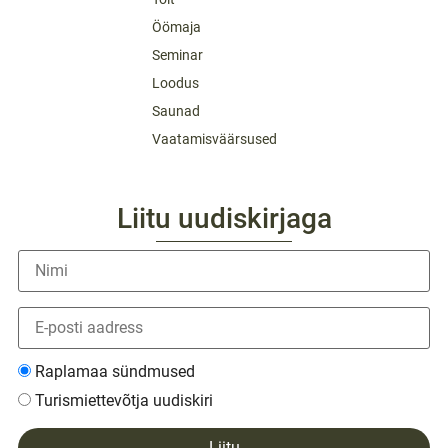
Öömaja
Seminar
Loodus
Saunad
Vaatamisväärsused
Liitu uudiskirjaga
Raplamaa sündmused
Turismiettevõtja uudiskiri
Liitu