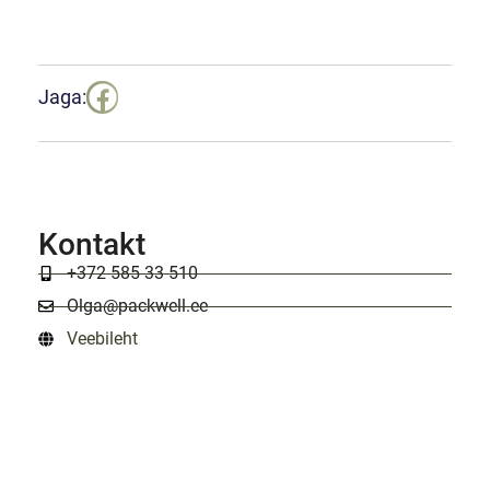
Jaga:
Kontakt
+372 585 33 510
Olga@packwell.ee
Veebileht